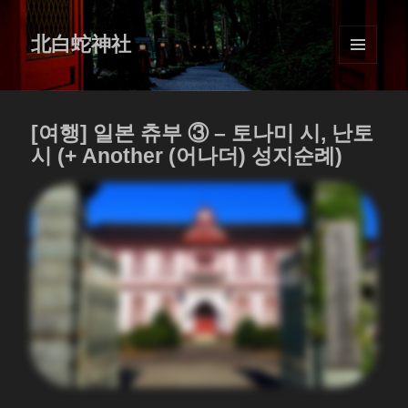
北白蛇神社
MENU
AND
WIDGETS
[여행] 일본 츄부 ③ – 토나미 시, 난토
시 (+ Another (어나더) 성지순례)