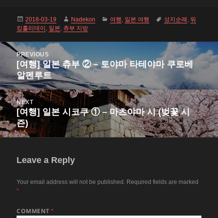
Posted
Author
Categories
Tags
2018-03-19
Nadekon
여행
,
일본 여행
성지순례
,
워
on
킹홀리데이
,
일본
,
츄부 지방
Post
PREVIOUS
navigation
[여행] 일본 츄부 ② – 토야마 타테야마 쿠로베
Previous
알펜루트
post:
NEXT
[여행] 일본 시코쿠 ① – 마츠야마 시 (벚꽃 시
Next
즌)
post:
Leave a Reply
Your email address will not be published.
Required fields are marked
*
COMMENT
*