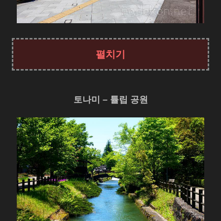
토나미 – 튤립 공원