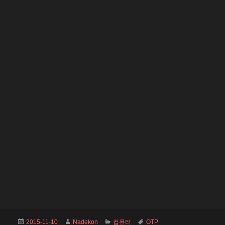
Posted
Author
Categories
Tags
2015-11-10
Nadekon
컴퓨터
OTP