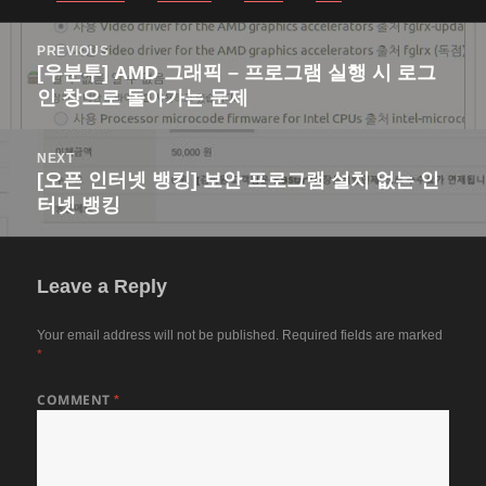
on
Post
PREVIOUS
navigation
[우분투] AMD 그래픽 – 프로그램 실행 시 로그
Previous
인 창으로 돌아가는 문제
post:
NEXT
[오픈 인터넷 뱅킹] 보안 프로그램 설치 없는 인
Next
터넷 뱅킹
post:
Leave a Reply
Your email address will not be published.
Required fields are marked
*
COMMENT
*