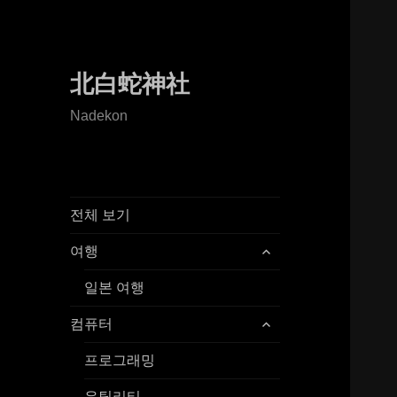
北白蛇神社
Nadekon
전체 보기
expand
여행
child
menu
일본 여행
expand
컴퓨터
child
menu
프로그래밍
유틸리티