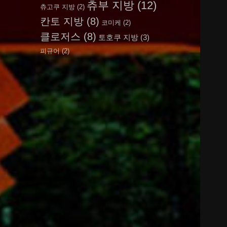
츄부 지방
(12)
츄고쿠 지방
(2)
칸토 지방
(8)
코미케
(2)
클로저스
(8)
토호쿠 지방
(3)
피규어
(2)