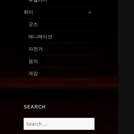
expand
취미
child
menu
굿즈
애니메이션
자전거
음악
게임
SEARCH
Search
for: