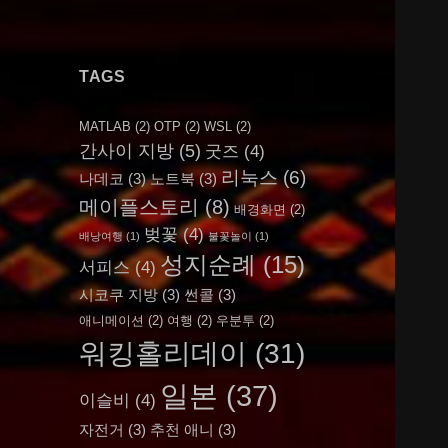
TAGS
MATLAB
(2)
OTP
(2)
WSL
(2)
간사이 지방
(5)
굿즈
(4)
리눅스
(6)
나데코
(3)
노트북
(3)
메이플스토리
(8)
배경화면
(2)
벚꽃
(4)
배낭여행
(1)
불꽃놀이
(1)
성지순례
(15)
서피스
(4)
시코쿠 지방
(3)
썬콜
(3)
애니메이션
(2)
여행
(2)
우분투
(2)
워킹홀리데이
(31)
일본
(37)
이슬비
(4)
자전거
(3)
추천 애니
(3)