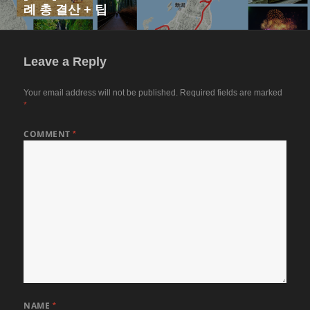
례 총 결산 + 팁
post:
Leave a Reply
Your email address will not be published.
Required fields are marked
*
COMMENT
*
NAME
*