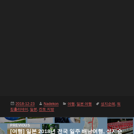
Posted
Author
Categories
Tags
2018-12-23
Nadekon
여행
,
일본 여행
성지순례
,
워
on
킹홀리데이
,
일본
,
칸토 지방
Post
PREVIOUS
navigation
[여행] 일본 2018년 전국 일주 배낭여행, 성지순
Previous