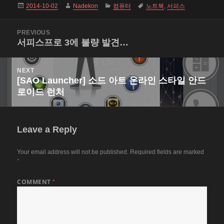
Posted
Author
Categories
Tags
2014-10-02
Nadekon
컴퓨터
노트북
,
서피스
on
Post
PREVIOUS
navigation
서피스프로 3에 불량 발견…
Previous
post:
NEXT
[SAO Launcher] 소드 아트 온라인 스타일 안드
Next
로이드 런처
post:
Leave a Reply
Your email address will not be published.
Required fields are marked
*
COMMENT
*